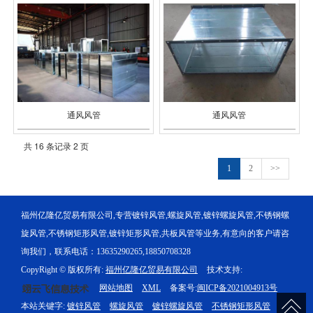
通风风管
通风风管
共 16 条记录 2 页
1
2
>>
福州亿隆亿贸易有限公司,专营镀锌风管,螺旋风管,镀锌螺旋风管,不锈钢螺
旋风管,不锈钢矩形风管,镀锌矩形风管,共板风管等业务,有意向的客户请咨
询我们，联系电话：13635290265,18850708328
CopyRight © 版权所有:
福州亿隆亿贸易有限公司
技术支持:
网站地图
XML
备案号:
闽ICP备2021004913号
本站关键字:
镀锌风管
螺旋风管
镀锌螺旋风管
不锈钢矩形风管