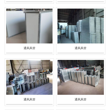
通风风管
通风风管
通风风管
通风风管