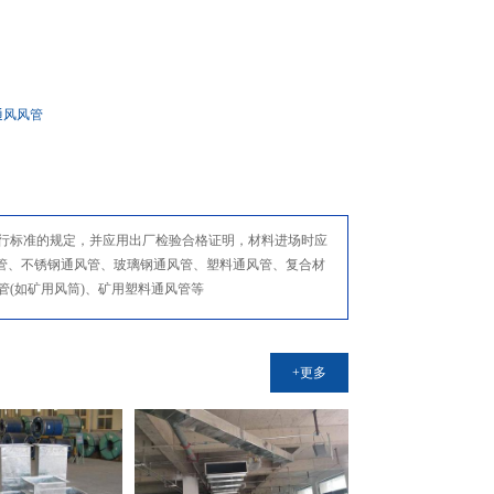
通风风管
行标准的规定，并应用出厂检验合格证明，材料进场时应
)风管、不锈钢通风管、玻璃钢通风管、塑料通风管、复合材
(如矿用风筒)、矿用塑料通风管等
+更多