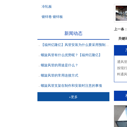
冷轧板
镀锌卷 镀锌板
上一条
新闻动态
关键
【福州亿隆亿】风管安装为什么要采用预制加工技术？
螺旋风管有什么优势呢？【福州亿隆亿】
通风
螺旋风管的用途是什么？
按现行
料通
螺旋风管的常用连接方式
螺旋风管支架在制作和安装时注意的事项
+更多