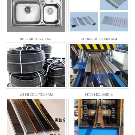
t01573df1d35dc060ec
917369528_1796095464
t0114f1372d7352772d
1477814226360199