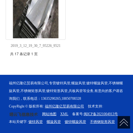
2019_3_12_19_30_7_95226_9521
共 17 条记录 1 页
福州亿隆亿贸易有限公司,专营镀锌风管,螺旋风管,镀锌螺旋风管,不锈钢螺
旋风管,不锈钢矩形风管,镀锌矩形风管,共板风管等业务,有意向的客户请咨
询我们，联系电话：13635290265,18850708328
CopyRight © 版权所有:
福州亿隆亿贸易有限公司
技术支持:
网站地图
XML
备案号:
闽ICP备2021004913号
本站关键字:
镀锌风管
螺旋风管
镀锌螺旋风管
不锈钢矩形风管