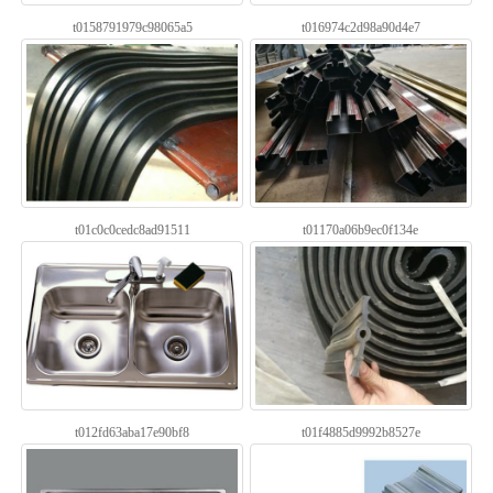
t0158791979c98065a5
t016974c2d98a90d4e7
t01c0c0cedc8ad91511
t01170a06b9ec0f134e
t012fd63aba17e90bf8
t01f4885d9992b8527e