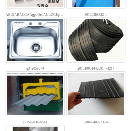
ABUIABACGAAgpuOc6AUotZGEpgEwoAY4oAY
30165308382_b
g3_2058374
201510051442091474214
17754903490541
329099499773746