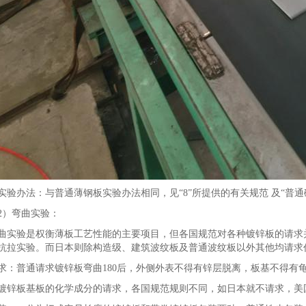
办法：与普通薄钢板实验办法相同，见“8”所提供的有关规范 及“普通
）弯曲实验：
验是权衡薄板工艺性能的主要项目，但各国规范对各种镀锌板的请求并
抗拉实验。而日本则除构造级、建筑波纹板及普通波纹板以外其他均请求
普通请求镀锌板弯曲180后，外侧外表不得有锌层脱离，板基不得有龟
板基板的化学成分的请求，各国规范规则不同，如日本就不请求，美