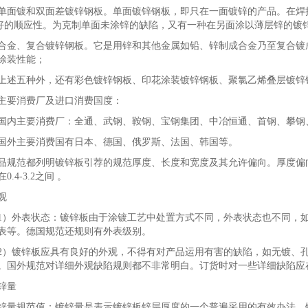
镀和双面差镀锌钢板。单面镀锌钢板，即只在一面镀锌的产品。在焊接
好的顺应性。为克制单面未涂锌的缺陷，又有一种在另面涂以薄层锌的镀
、复合镀锌钢板。它是用锌和其他金属如铅、锌制成合金乃至复合镀成
涂装性能；
五种外，还有彩色镀锌钢板、印花涂装镀锌钢板、聚氯乙烯叠层镀锌
主要消费厂及进口消费国度：
主要消费厂：全通、武钢、鞍钢、宝钢集团、中冶恒通、首钢、攀钢
主要消费国有日本、德国、俄罗斯、法国、韩国等。
品规范都列明镀锌板引荐的规范厚度、长度和宽度及其允许偏向。厚度偏向普
0.4-3.2之间 。
观
外表状态：镀锌板由于涂镀工艺中处置方式不同，外表状态也不同，如
表等。德国规范还规则有外表级别。
镀锌板应具有良好的外观，不得有对产品运用有害的缺陷，如无镀、孔
。国外规范对详细外观缺陷规则都不非常明白。订货时对一些详细缺陷应
锌量
规范值：镀锌量是表示镀锌板锌层厚度的一个普遍采用的有效办法。镀锌