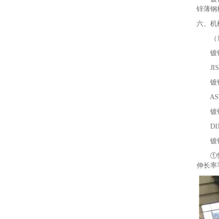
锌薄钢
六、机
（1
镀锌薄
JISG33
镀锌量 12
ASTMA
镀锌量 12
DIN171
镀锌量 1
①性能
伸长率