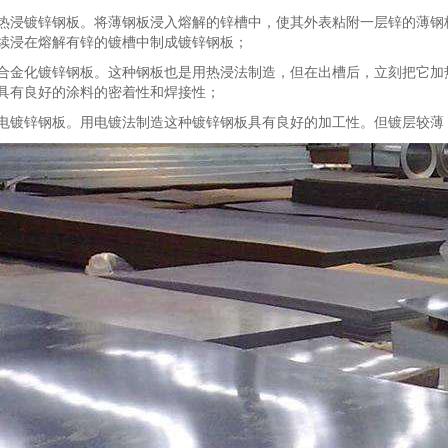
镀锌钢板。将薄钢板浸入熔解的锌槽中，使其外表粘附一层锌的薄钢板
续浸在熔解有锌的镀槽中制成镀锌钢板；
化镀锌钢板。这种钢板也是用热浸法制造，但在出槽后，立刻把它加热到
具有良好的涂料的密着性和焊接性；
锌钢板。用电镀法制造这种镀锌钢板具有良好的加工性。但镀层较薄