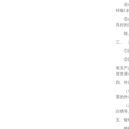
④单面
锌板G
⑤合金
良好的
除上述
三、 
①国内
②国外
有关产
度普通在
四、外
（1）
置的外
（2）
白锈等
五、镀
镀锌量