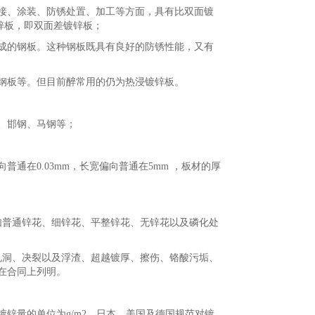
、涂装、防锈处置、加工等方面，具有比双面镀
锌板，即双面差镀锌板；
的钢板。这种钢板既具有良好的防锈性能，又有
钢板等。但目前醉常用的仍为热浸镀锌板。
、邯钢、马钢等；
通在0.03mm，长宽偏向普通在5mm ，板材的厚
普通锌花、细锌花、平整锌花、无锌花以及磷化处
洞、决裂以及浮渣、超越镀厚、擦伤、铬酸污垢、
在合同上列明。
量的单位为g/m2。日本、美国及德国规范对镀