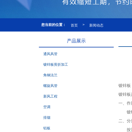
首页
新闻动态
您当前的位置：
>
产品展示
通风风管
镀锌板剪折加工
角钢法兰
镀锌板
螺旋风管
镀锌板
新风工程
一、作
空调
镀锌钢
排烟
二、分
铝板
按消