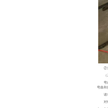
②实验
（2
弯曲实
弯曲和
请求：
对镀锌