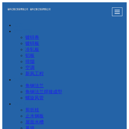
首页
经营范围
镀锌卷
镀锌板
冷轧板
铝板
排烟
空调
新风工程
风管加工
角钢法兰
角钢法兰焊接成型
螺旋风管
板材加工
剪折枝
止水钢板
屋面水槽
幕墙